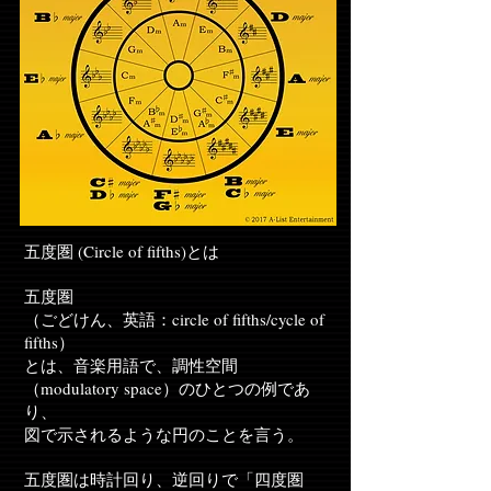
五度圏 (Circle of fifths)とは
五度圏
（ごどけん、英語：circle of fifths/cycle of
fifths）
とは、音楽用語で、調性空間
（modulatory space）のひとつの例であ
り、
図で示されるような円のことを言う。
五度圏は時計回り、逆回りで「四度圏