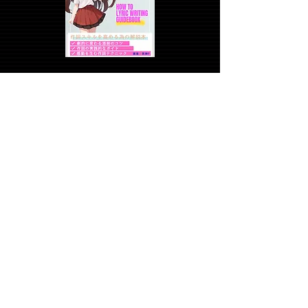
Follw us
YouTube